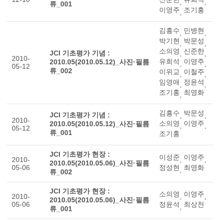
,
,
류_001
이영주
조기홍
,
김흥수
민병현
,
,
박기현
박문성
,
,
소의영
신준한
JCI 기초평가 기념 :
,
,
2010-
유희석
이영주
2010.05(2010.05.12)_사진·필름
,
,
05-12
류_002
이위교
이철주
,
,
임영애
정윤석
,
,
조기홍
최영화
,
김흥수
박문성
JCI 기초평가 기념 :
,
,
2010-
소의영
이영주
2010.05(2010.05.12)_사진·필름
,
,
05-12
류_001
조기홍
JCI 기초평가 현장 :
이성준
이영주
2010-
,
,
2010.05(2010.05.06)_사진·필름
05-06
정성현
최영화
,
류_002
JCI 기초평가 현장 :
소의영
이영주
2010-
,
,
2010.05(2010.05.06)_사진·필름
05-06
정윤석
최상천
,
류_001