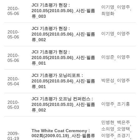
JCI 기초평가 현장 :
이기명
이영주
2010-
,
,
2010.05(2010.05.06)_사진·필름
05-06
최영화
류_003
JCI 기초평가 현장 :
2010-
이기명
이영주
2010.05(2010.05.06)_사진·필름
,
05-06
류_002
JCI 기초평가 현장 :
2010-
이성준
이영주
2010.05(2010.05.06)_사진·필름
,
05-06
류_001
JCI 기초평가 모닝리포트 :
2010-
박문성
이영주
2010.05(2010.05.04)_사진·필름
,
05-04
류_001
JCI 기초평가 오프닝 컨퍼런스 :
2010-
이영주
조기홍
2010.05(2010.05.03)_사진·필름
,
05-03
류_002
민병현
백은주
,
,
소의영
오영택
,
,
The White Coat Ceremony :
2009-
이영주
조경기
002회(2009.01.19)_사진·필름류
,
,
01-19