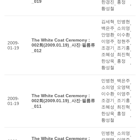
_019
한경진
홍정
,
,
황성철
김세혁
민병현
,
,
백은주
소의영
,
,
안영환
이수환
,
,
The White Coat Ceremony :
이영주
정현주
2009-
,
,
002회(2009.01.19)_사진·필름류
01-19
조경기
조기홍
,
,
_012
조혜성
최진혁
,
,
한상욱
홍정
,
,
황성철
민병현
백은주
,
,
소의영
오영택
,
,
이수환
이영주
,
,
The White Coat Ceremony :
2009-
조경기
조기홍
002회(2009.01.19)_사진·필름류
,
,
01-19
_011
조혜성
최진혁
,
,
한상욱
홍정
,
,
황성철
민병현
소의영
,
,
The White Coat Ceremony :
오영택
이영주