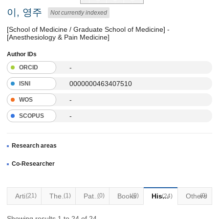
이, 영주
Not currently indexed
[School of Medicine / Graduate School of Medicine] -
[Anesthesiology & Pain Medicine]
Author IDs
-
ORCID
0000000463407510
ISNI
-
WOS
-
SCOPUS
Research areas
Co-Researcher
Articles
(21)
Thesis
(1)
Patents
(0)
Books
(0)
Historical Materials
Others
(0)
(24)
Showing results 1 to 24 of 24