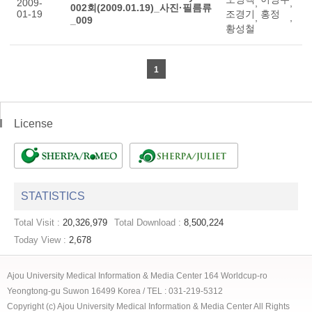
2009-
,
,
002회(2009.01.19)_사진·필름류
01-19
조경기
홍정
,
,
_009
황성철
1
License
STATISTICS
Total Visit :
20,326,979
Total Download :
8,500,224
Today View :
2,678
Ajou University Medical Information & Media Center 164 Worldcup-ro
Yeongtong-gu Suwon 16499 Korea / TEL : 031-219-5312
Copyright (c) Ajou University Medical Information & Media Center All Rights