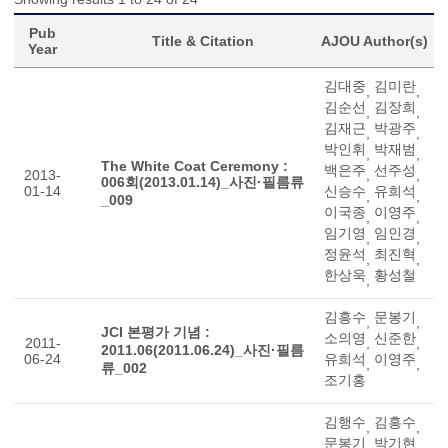
Pub
Title & Citation
AJOU Author(s)
Year
김대중
김미란
,
,
김순선
김장희
,
,
김재근
박광주
,
,
박인휘
박재범
,
,
The White Coat Ceremony :
백은주
선주성
2013-
,
,
006회(2013.01.14)_사진·필름류
01-14
신승수
유희석
,
,
_009
이국종
이영주
,
,
임기영
임인경
,
,
정윤석
최진혁
,
,
한상욱
황성철
,
김흥수
문봉기
,
,
JCI 본평가 기념 :
소의영
신준한
2011-
,
,
2011.06(2011.06.24)_사진·필름
06-24
유희석
이영주
,
,
류_002
조기홍
김행수
김흥수
,
,
문봉기
박기현
,
,