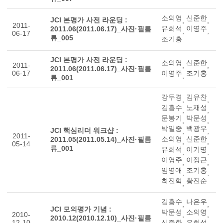
소의영
신준한
JCI 본평가 사전 라운딩 :
,
,
2011-
유희석
이영주
2011.06(2011.06.17)_사진·필름
,
,
06-17
류_005
조기홍
JCI 본평가 사전 라운딩 :
소의영
신준한
2011-
,
,
2011.06(2011.06.17)_사진·필름
06-17
이영주
조기홍
,
류_001
강두경
김유찬
,
,
김흥수
노재성
,
,
문봉기
박문성
,
,
박일중
백광우
JCI 핵심리더 워크샵 :
,
,
2011-
소의영
신준한
2011.05(2011.05.14)_사진·필름
,
,
05-14
류_001
유희석
이기명
,
,
이영주
이정근
,
,
임영애
조기홍
,
,
최진혁
황진순
,
김흥수
나은우
,
,
JCI 모의평가 기념 :
박문성
소의영
2010-
,
,
2010.12(2010.12.10)_사진·필름
12-10
신준한
유희석