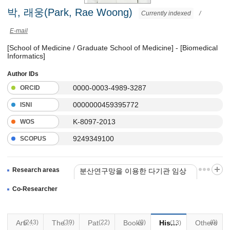
박, 래웅(Park, Rae Woong)
Currently indexed
/
E-mail
[School of Medicine / Graduate School of Medicine] - [Biomedical
Informatics]
Author IDs
0000-0003-4989-3287
ORCID
0000000459395772
ISNI
K-8097-2013
WOS
9249349100
SCOPUS
Research areas
분산연구망을 이용한 다기관 임상
정보 통합 및 분석 플랫폼 개발
Co-Researcher
(243)
Articles
(39)
Thesis
Patents
(22)
Books
(0)
Historical Materials
Others
(0)
(13)