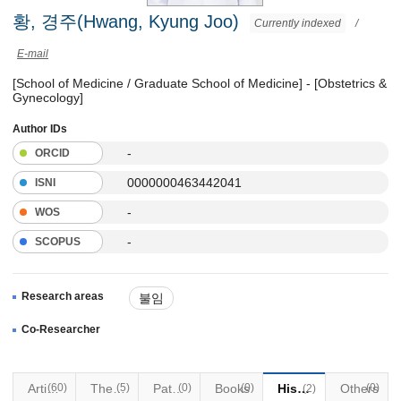
황, 경주(Hwang, Kyung Joo)
Currently indexed
/
E-mail
[School of Medicine / Graduate School of Medicine] - [Obstetrics &
Gynecology]
Author IDs
-
ORCID
0000000463442041
ISNI
-
WOS
-
SCOPUS
Research areas
불임
복강경수술(자궁근종, 난소종양)
Co-Researcher
자궁내막증
Articles
(60)
Thesis
(5)
Patents
(0)
Books
(0)
Historical Materials
Others
(0)
(2)