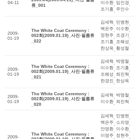
04-11
이수환
임인경
,
,
류_001
조기홍
주인수
,
김세혁
민병현
,
,
백은주
이수환
,
,
The White Coat Ceremony :
2009-
정현주
조경기
002회(2009.01.19)_사진·필름류
,
,
01-19
_022
조기홍
조혜성
,
,
한상욱
황성철
,
김세혁
박명철
,
,
The White Coat Ceremony :
이수환
조기홍
2009-
,
,
002회(2009.01.19)_사진·필름류
01-19
조혜성
최진혁
,
,
_021
한경진
한상욱
,
The White Coat Ceremony :
김세혁
박명철
2009-
,
,
002회(2009.01.19)_사진·필름류
01-19
이수환
최진혁
,
_020
김세혁
민병현
,
,
백은주
소의영
,
,
안영환
이수환
,
,
The White Coat Ceremony :
이영주
정현주
2009-
,
,