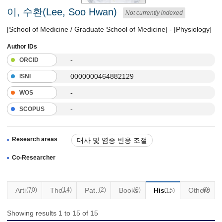
이, 수환(Lee, Soo Hwan)
Not currently indexed
[School of Medicine / Graduate School of Medicine] - [Physiology]
Author IDs
-
ORCID
0000000464882129
ISNI
-
WOS
-
SCOPUS
Research areas
대사 및 염증 반응 조절
Co-Researcher
Articles
(70)
(14)
Thesis
Patents
(2)
Books
(0)
Historical Materials
Others
(0)
(15)
Showing results 1 to 15 of 15