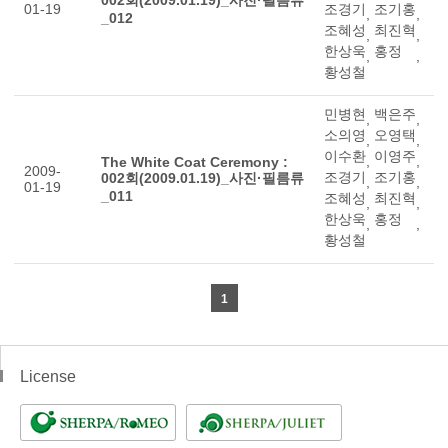
002회(2009.01.19)_사진·필름류
01-19
조경기
조기홍
,
,
_012
조혜성
최진혁
,
,
한상욱
홍정
,
,
황성철
민병현
백은주
,
,
소의영
오영택
,
,
이수환
이영주
,
,
The White Coat Ceremony :
2009-
조경기
조기홍
002회(2009.01.19)_사진·필름류
,
,
01-19
_011
조혜성
최진혁
,
,
한상욱
홍정
,
,
황성철
1
License