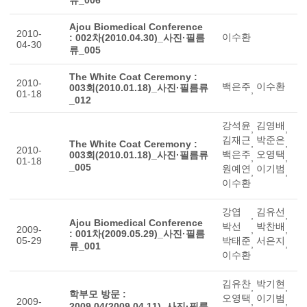
류_006
Ajou Biomedical Conference
2010-
이수환
: 002차(2010.04.30)_사진·필름
04-30
류_005
The White Coat Ceremony :
2010-
백은주
이수환
003회(2010.01.18)_사진·필름류
,
01-18
_012
강석윤
김영배
,
,
김재근
박준은
,
,
The White Coat Ceremony :
2010-
백은주
오영택
003회(2010.01.18)_사진·필름류
,
,
01-18
_005
원예연
이기범
,
,
이수환
강엽
김유선
,
,
Ajou Biomedical Conference
박선
박찬배
2009-
,
,
: 001차(2009.05.29)_사진·필름
05-29
박태준
서은지
,
,
류_001
이수환
김유찬
박기현
,
,
학부모 방문 :
오영택
이기범
2009-
,
,
2009.04(2009.04.11)_사진·필름